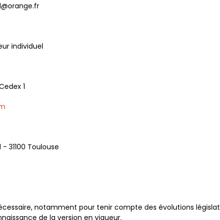
nd@orange.fr
r individuel
 Cedex 1
om
d - 31100 Toulouse
nécessaire, notamment pour tenir compte des évolutions législat
naissance de la version en vigueur.