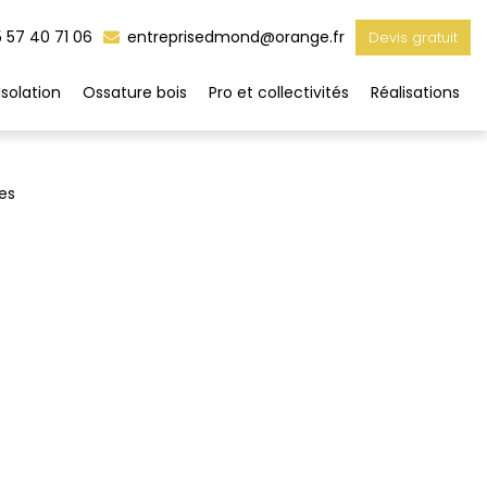
 57 40 71 06
entreprisedmond@orange.fr
Devis gratuit
Isolation
Ossature bois
Pro et collectivités
Réalisations
es