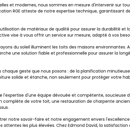
lles et modernes, nous sommes en mesure d'intervenir sur tous 
cation RGE atteste de notre expertise technique, garantissant 
lisation de matériaux de qualité pour assurer la durabilité et 
ive vise à vous offrir un service sur mesure, adapté à vos beso
rayons du soleil illuminent les toits des maisons environnantes. 
erche une solution fiable et professionnelle pour assurer la long
dans chaque geste que nous posons : de la planification minutieu
iture solide et étanche, non seulement pour protéger votre habi
de l'expertise d'une équipe dévouée et compétente, soucieuse d
on complète de votre toit, une restauration de charpente ancie
sus.
r notre savoir-faire et notre engagement envers l'excellence. No
 attentes les plus élevées. Chez Edmond David, la satisfaction de