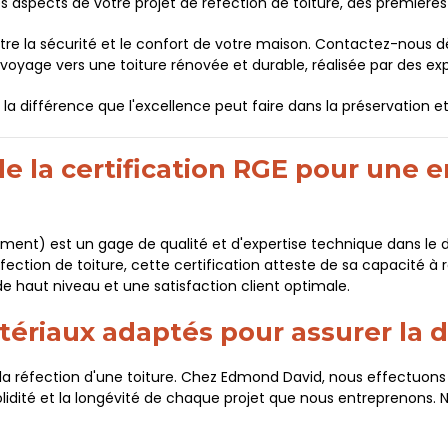
es aspects de votre projet de réfection de toiture, des premières 
re la sécurité et le confort de votre maison. Contactez-nous dè
oyage vers une toiture rénovée et durable, réalisée par des ex
la différence que l'excellence peut faire dans la préservation 
de la certification RGE pour une 
ement) est un gage de qualité et d'expertise technique dans le
ction de toiture, cette certification atteste de sa capacité à 
de haut niveau et une satisfaction client optimale.
ériaux adaptés pour assurer la du
 de la réfection d'une toiture. Chez Edmond David, nous effectuo
solidité et la longévité de chaque projet que nous entreprenons. N