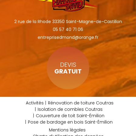
2 rue de la Rhode 33350 Saint-Magne-de-Castillon
05 57 40 71 06
entreprisedmond@orange.fr
DEVIS
GRATUIT
Activités
Rénovation de toiture Coutras
Isolation de combles Coutras
Couverture de toit Saint-Émilion
Pose de bardage en bois Saint-Émilion
Mentions légales