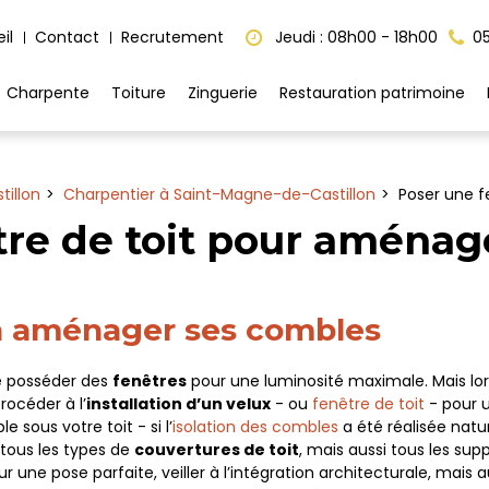
il
Contact
Recrutement
Jeudi : 08h00 - 18h00
05
Charpente
Toiture
Zinguerie
Restauration patrimoine
illon
Charpentier à Saint-Magne-de-Castillon
Poser une f
tre de toit pour aménag
en aménager ses combles
de posséder des
fenêtres
pour une luminosité maximale. Mais lors
rocéder à l’
installation d’un velux
- ou
fenêtre de toit
- pour u
 sous votre toit - si l’
isolation des combles
a été réalisée natur
 tous les types de
couvertures de toit
, mais aussi tous les su
ur une pose parfaite, veiller à l’intégration architecturale, mai